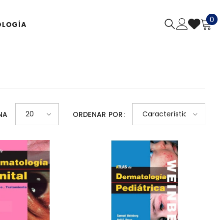
0
0
LOGÍA
a
20
Características
NA
ORDENAR POR: