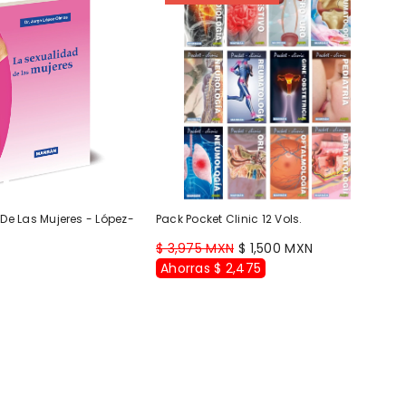
De Las Mujeres - López-
Pack Pocket Clinic 12 Vols.
$ 3,975 MXN
$ 1,500 MXN
Ahorras $ 2,475