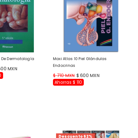
s De Dermatología
Maxi Atlas 10 Piel Glándulas
Endocrinas
500 MXN
0
$ 710 MXN
$ 600 MXN
Ahorras $ 110
Descuento 62%