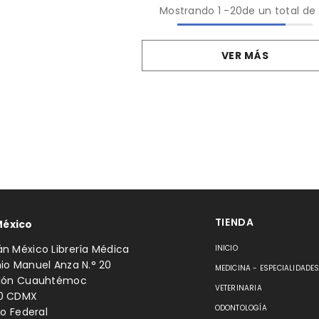
Mostrando
1
-
20
de un total de
VER MÁS
TIENDA
México
n México Librería Médica
INICIO
io Manuel Anza N.° 20
MEDICINA - ESPECIALIDADE
llón Cuauhtémoc
VETERINARIA
0 CDMX
ODONTOLOGÍA
to Federal