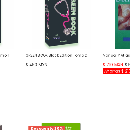
omo 1
GREEN BOOK Black Edition Tomo 2
Manual Y Atla
$ 450 MXN
$ 710 MXN
$ 
Ahorras $ 21
Descuento 20%