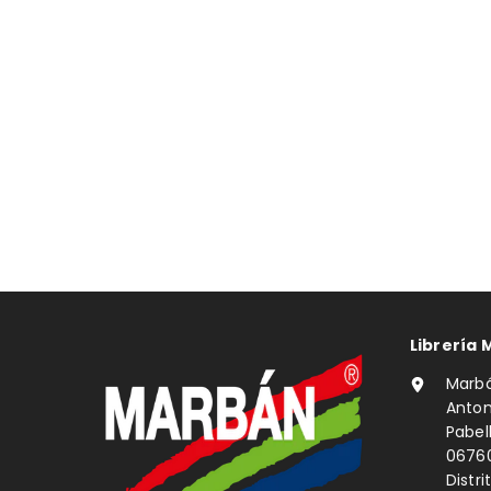
Librería 
Marbá
Anton
Pabe
0676
Distri