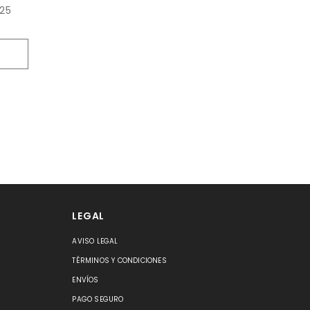
 25
LEGAL
AVISO LEGAL
S
TÉRMINOS Y CONDICIONES
ENVÍOS
PAGO SEGURO