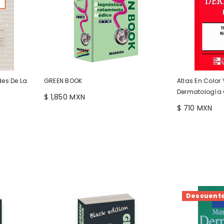
des De La
GREEN BOOK
Atlas En Color 
Dermatología 
$ 1,850 MXN
$ 710 MXN
Descuent