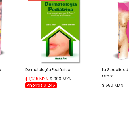
a
Dermatología Pediátrica
La Sexualidad 
Olmos
$ 1,235 MXN
$ 990 MXN
Ahorras $ 245
$ 580 MXN