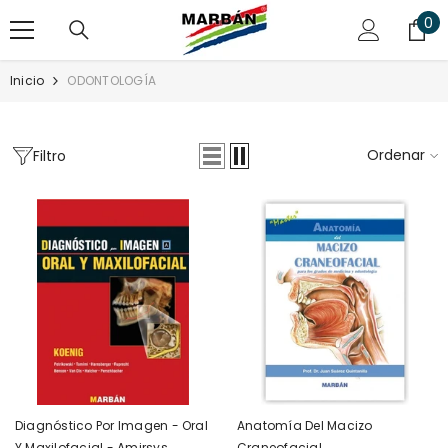
SALTAR AL CONTENIDO
0
0
art
Inicio
ODONTOLOGÍA
Ordenar
Filtro
Diagnóstico Por Imagen - Oral
Anatomía Del Macizo
Y Maxilofacial - Amirsys
Craneofacial