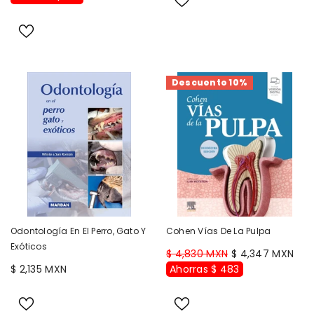
Descuento 10%
Odontología En El Perro, Gato Y
Cohen Vías De La Pulpa
Exóticos
$ 4,830 MXN
$ 4,347 MXN
$ 2,135 MXN
Ahorras $ 483