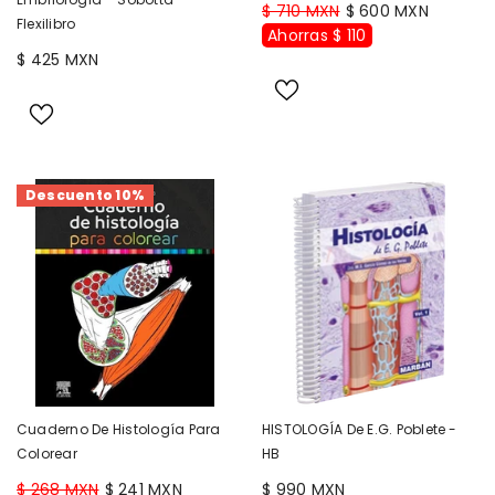
$ 710 MXN
$ 600 MXN
Flexilibro
Ahorras $ 110
$ 425 MXN
Descuento 10%
Cuaderno De Histología Para
HISTOLOGÍA De E.G. Poblete -
Colorear
HB
$ 268 MXN
$ 241 MXN
$ 990 MXN