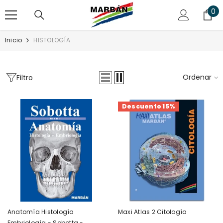
SALTAR AL CONTENIDO
0
0
art
Inicio
HISTOLOGÍA
Ordenar
Filtro
Descuento 15%
Anatomía Histología
Maxi Atlas 2 Citología
Embriología - Sobotta -