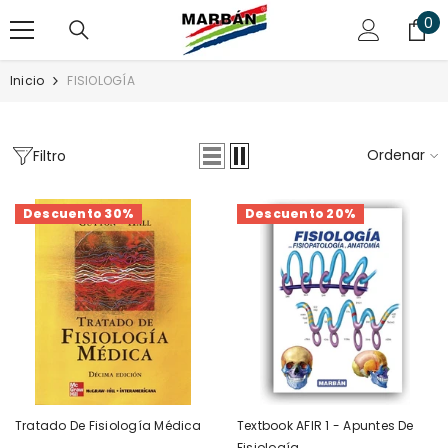
SALTAR AL CONTENIDO
0
0
art
Inicio
FISIOLOGÍA
Ordenar
Filtro
Descuento 30%
Descuento 20%
Tratado De Fisiología Médica
Textbook AFIR 1 - Apuntes De
Fisiología