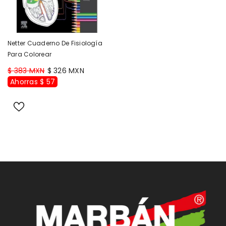
Netter Cuaderno De Fisiología
Para Colorear
$ 383 MXN
$ 326 MXN
Ahorras $ 57