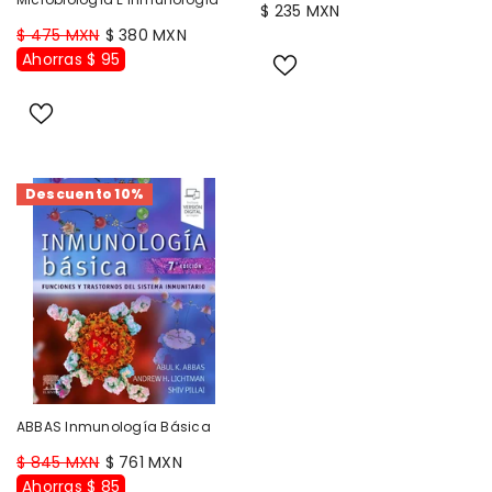
$ 235 MXN
$ 475 MXN
$ 380 MXN
Ahorras $ 95
Descuento 10%
ABBAS Inmunología Básica
$ 845 MXN
$ 761 MXN
Ahorras $ 85