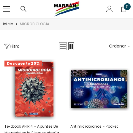
SALTAR AL CONTENIDO
0
0
art
Inicio
MICROBIOLOGÍA
Ordenar
Filtro
Descuento 20%
Textbook AFIR 4 - Apuntes De
Antimicrobianos - Pocket
Microbiología E Inmunología