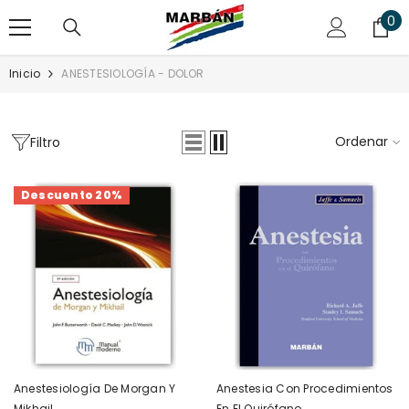
SALTAR AL CONTENIDO
0
0
art
Inicio
ANESTESIOLOGÍA - DOLOR
Ordenar
Filtro
Descuento 20%
Anestesiología De Morgan Y
Anestesia Con Procedimientos
Mikhail
En El Quirófano