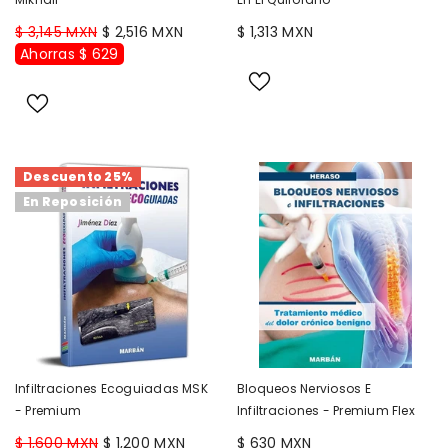
$ 3,145 MXN
$ 2,516 MXN
$ 1,313 MXN
Ahorras $ 629
Descuento 25%
En Reposición
Infiltraciones Ecoguiadas MSK
Bloqueos Nerviosos E
- Premium
Infiltraciones - Premium Flex
$ 1,600 MXN
$ 1,200 MXN
$ 630 MXN