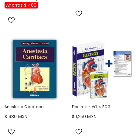
Ahorras $ 400
Anestesia Cardíaca
Electro's - Vélez ECG
$ 680 MXN
$ 1,250 MXN