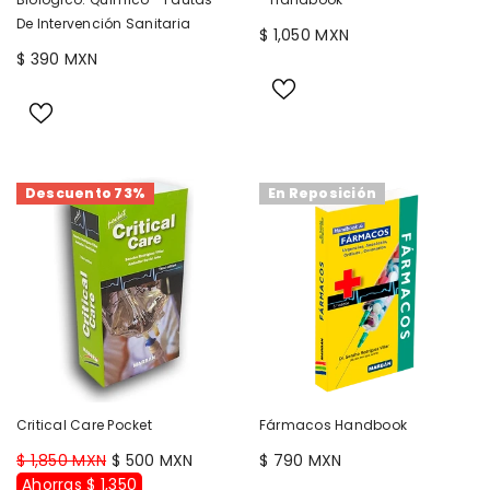
De Intervención Sanitaria
$ 1,050 MXN
$ 390 MXN
Descuento 73%
En Reposición
Critical Care Pocket
Fármacos Handbook
$ 1,850 MXN
$ 500 MXN
$ 790 MXN
Ahorras $ 1,350