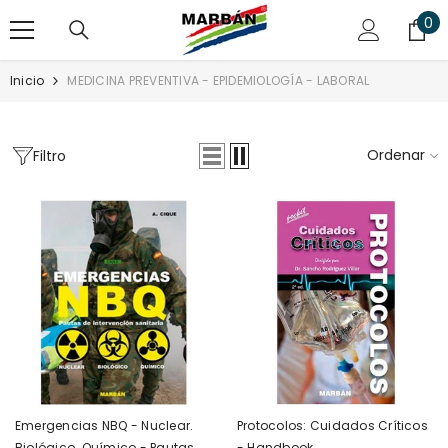
SALTAR AL CONTENIDO
0
0
art
Inicio
MEDICINA PREVENTIVA - EPIDEMIOLOGÍA - LABORAL
Ordenar
Filtro
Emergencias NBQ - Nuclear.
Protocolos: Cuidados Críticos
Biológico. Químico - Pautas
- Handbook