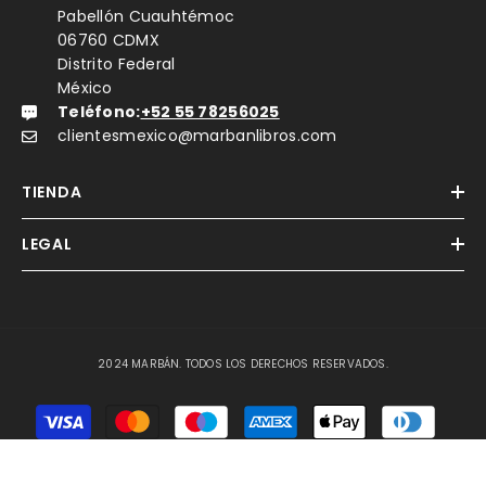
Pabellón Cuauhtémoc
06760 CDMX
Distrito Federal
México
Teléfono:
+52 55 78256025
clientesmexico@marbanlibros.com
TIENDA
LEGAL
2024 MARBÁN. TODOS LOS DERECHOS RESERVADOS.
Métodos
de
Pago
ORDENAR POR::