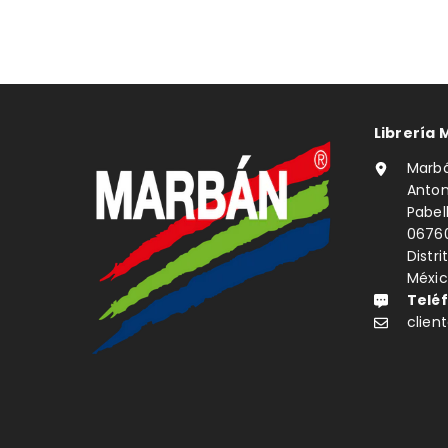
Librería 
Marbá
Anton
Pabe
0676
Distri
Méxi
Telé
clie