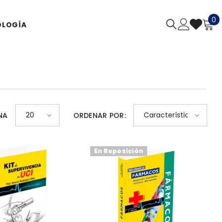
0
0
LOGÍA
a
20
Características
NA
ORDENAR POR:
En Reposición