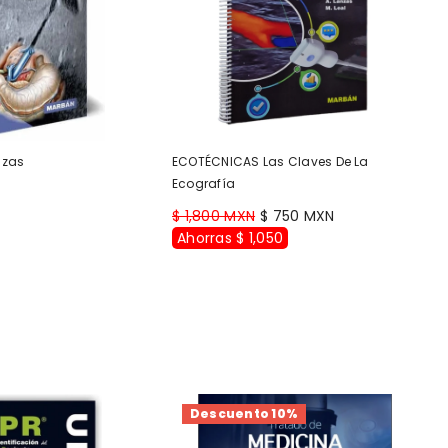
nzas
ECOTÉCNICAS Las Claves De La
Ecografía
$ 1,800 MXN
$ 750 MXN
Ahorras $ 1,050
Descuento 10%