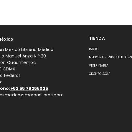
TIENDA
México
n México Librería Médica
INICIO
io Manuel Anza N.° 20
MEDICINA - ESPECIALIDADE
llón Cuauhtémoc
VETERINARIA
0 CDMX
ODONTOLOGÍA
to Federal
co
fono:
+52 55 78256025
ntesmexico@marbanlibros.com