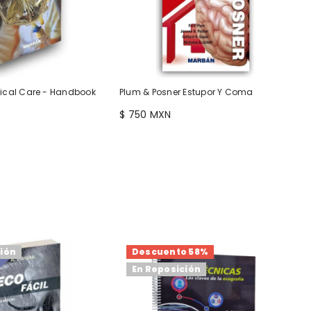
ritical Care - Handbook
Plum & Posner Estupor Y Coma
$ 750 MXN
ción
Descuento 58%
En Reposición