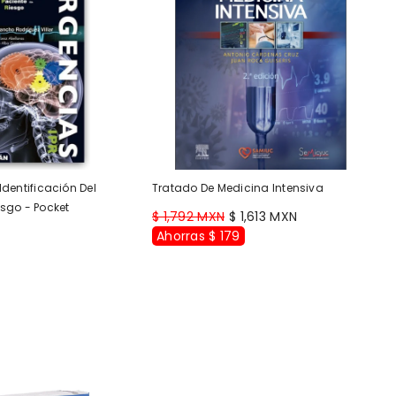
Identificación Del
Tratado De Medicina Intensiva
esgo - Pocket
$ 1,792 MXN
$ 1,613 MXN
Ahorras $ 179