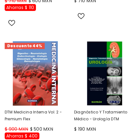
$ 710 MXN
$ 600 MXN
$ 710 MXN
Ahorras $ 110
Descuento 44%
DTM Medicina Interna Vol. 2 -
Diagnóstico Y Tratamiento
Premium Flex
Médico - Urología DTM
$ 900 MXN
$ 500 MXN
$ 190 MXN
Ahorras $ 400