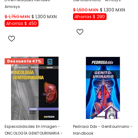
Amirsys
$ 1,590 MXN
$ 1,300 MXN
$ 1,750 MXN
$ 1,300 MXN
Ahorras $ 290
Ahorras $ 450
Descuento 47%
Especialidades En Imagen -
Pedrosa Ddx - Genitourinario -
ONCOLOGÍA GENITOURINARIA -
Handbook