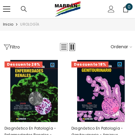
SALTAR AL CONTENIDO
0
0
art
Inicio
UROLOGÍA
Ordenar
Filtro
Descuento 26%
Descuento 18%
Diagnóstico En Patología -
Diagnóstico En Patología -
Enfermedades Renales -
Genitourinario - Amirsys