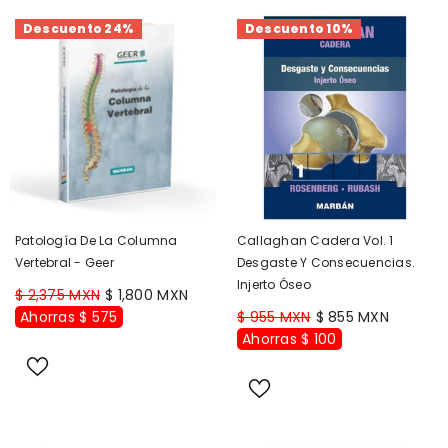
Descuento 24%
Descuento 10%
Patología De La Columna
Callaghan Cadera Vol. 1
Vertebral - Geer
Desgaste Y Consecuencias.
Injerto Óseo
$ 2,375 MXN
$ 1,800 MXN
Ahorras $ 575
$ 955 MXN
$ 855 MXN
Ahorras $ 100