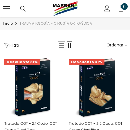
SALTAR AL CONTENIDO
0
0
art
Inicio
TRAUMATOLOGÍA - CIRUGÍA ORTOPÉDICA
Ordenar
Filtro
Descuento 31%
Descuento 31%
Tratado COT - 2.1 Codo. COT
Tratado COT - 2.2 Codo. COT
Grupo Científico
Grupo Científico