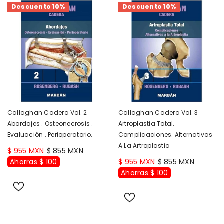
Descuento 10%
Descuento 10%
Callaghan Cadera Vol. 2
Callaghan Cadera Vol. 3
Abordajes . Osteonecrosis .
Artroplastia Total.
Evaluación . Perioperatorio.
Complicaciones. Alternativas
A La Artroplastia
$ 955 MXN
$ 855 MXN
Ahorras $ 100
$ 955 MXN
$ 855 MXN
Ahorras $ 100