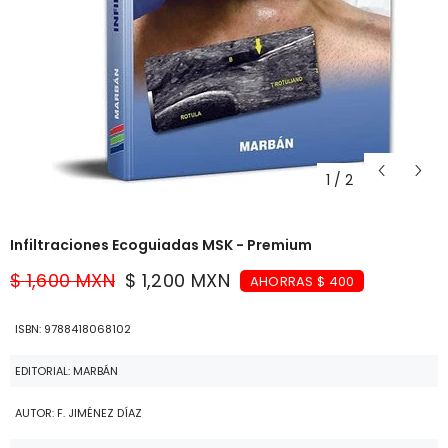
1
/
2
Infiltraciones Ecoguiadas MSK - Premium
$ 1,600 MXN
$ 1,200 MXN
AHORRAS $ 400
ISBN: 9788418068102
EDITORIAL: MARBÁN
AUTOR: F. JIMÉNEZ DÍAZ