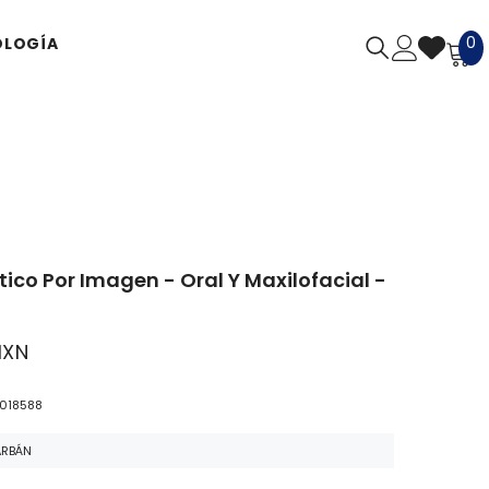
0
0
LOGÍA
a
ico Por Imagen - Oral Y Maxilofacial -
MXN
1018588
ARBÁN