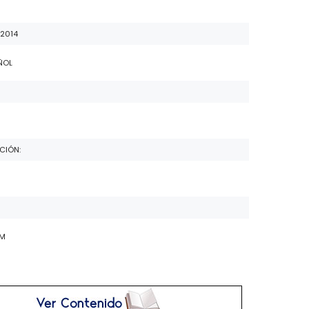
 2014
ÑOL
6
CIÓN:
CM