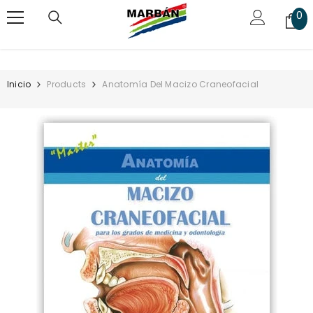
SALTAR AL CONTENIDO
0
0
art
Inicio
Products
Anatomía Del Macizo Craneofacial