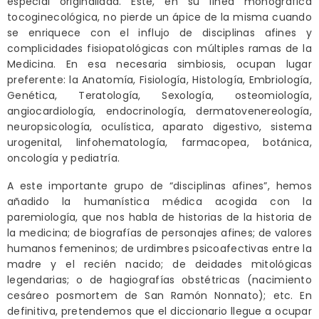
especial originalidad. Este, en su línea monográfica
tocoginecológica, no pierde un ápice de la misma cuando
se enriquece con el influjo de disciplinas afines y
complicidades fisiopatológicas con múltiples ramas de la
Medicina. En esa necesaria simbiosis, ocupan lugar
preferente: la Anatomía, Fisiología, Histología, Embriología,
Genética, Teratología, Sexología, osteomiología,
angiocardiología, endocrinología, dermatovenereología,
neuropsicología, oculística, aparato digestivo, sistema
urogenital, linfohematología, farmacopea, botánica,
oncología y pediatría.
A este importante grupo de “disciplinas afines”, hemos
añadido la humanística médica acogida con la
paremiología, que nos habla de historias de la historia de
la medicina; de biografías de personajes afines; de valores
humanos femeninos; de urdimbres psicoafectivas entre la
madre y el recién nacido; de deidades mitológicas
legendarias; o de hagiografías obstétricas (nacimiento
cesáreo posmortem de San Ramón Nonnato); etc. En
definitiva, pretendemos que el diccionario llegue a ocupar