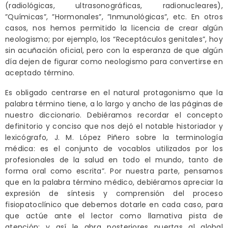
(radiológicas, ultrasonográficas, radionucleares),
”Químicas”, ”Hormonales”, ”Inmunológicas”, etc. En otros
casos, nos hemos permitido la licencia de crear algún
neologismo; por ejemplo, los “Receptáculos genitales”, hoy
sin acuñación oficial, pero con la esperanza de que algún
día dejen de figurar como neologismo para convertirse en
aceptado término.
Es obligado centrarse en el natural protagonismo que la
palabra término tiene, a lo largo y ancho de las páginas de
nuestro diccionario. Debiéramos recordar el concepto
definitorio y conciso que nos dejó el notable historiador y
lexicógrafo, J. M. López Piñero sobre la terminología
médica: es el conjunto de vocablos utilizados por los
profesionales de la salud en todo el mundo, tanto de
forma oral como escrita”. Por nuestra parte, pensamos
que en la palabra término médico, debiéramos apreciar la
expresión de síntesis y comprensión del proceso
fisiopatoclínico que debemos dotarle en cada caso, para
que actúe ante el lector como llamativa pista de
atención: y así le abra posteriores puertas al global