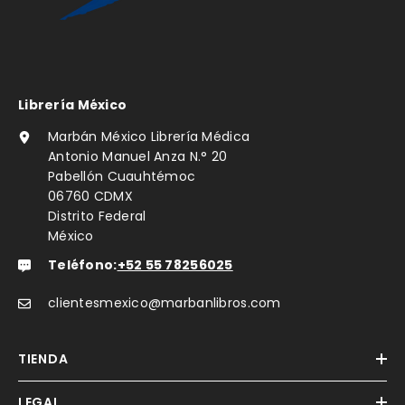
Librería México
Marbán México Librería Médica
Antonio Manuel Anza N.° 20
Pabellón Cuauhtémoc
06760 CDMX
Distrito Federal
México
Teléfono:
+52 55 78256025
clientesmexico@marbanlibros.com
TIENDA
LEGAL