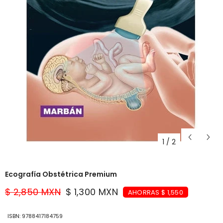
1
/
2
Ecografía Obstétrica Premium
$ 2,850 MXN
$ 1,300 MXN
AHORRAS $ 1,550
ISBN: 9788417184759