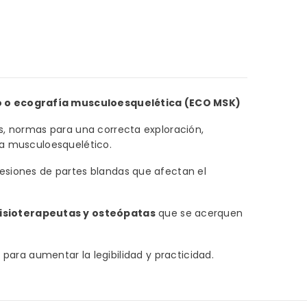
o o ecografía musculoesquelética (ECO MSK)
as, normas para una correcta exploración,
ema musculoesquelético.
lesiones de partes blandas que afectan el
fisioterapeutas y osteópatas
que se acerquen
l
para aumentar la legibilidad y practicidad.