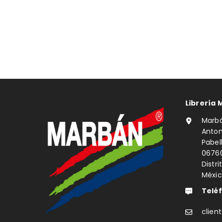
Librería 
Marbá
Anton
Pabe
0676
Distri
Méxi
Telé
clie