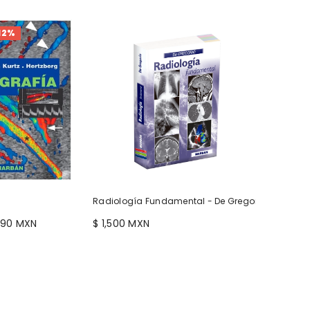
12%
Radiología Fundamental - De Gregorio - Premiu
990 MXN
$ 1,500 MXN