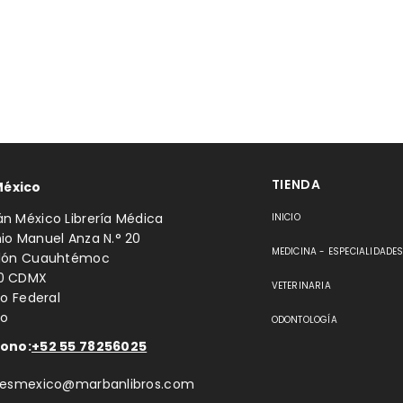
TIENDA
México
n México Librería Médica
INICIO
io Manuel Anza N.° 20
MEDICINA - ESPECIALIDADE
llón Cuauhtémoc
0 CDMX
VETERINARIA
to Federal
co
ODONTOLOGÍA
fono:
+52 55 78256025
ntesmexico@marbanlibros.com