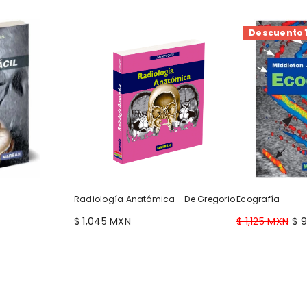
Descuento 
Radiología Anatómica - De Gregorio
Ecografía
$ 1,045 MXN
$ 1,125 MXN
$ 