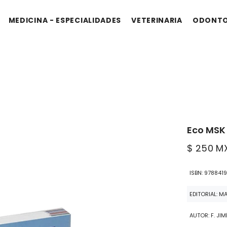
MEDICINA - ESPECIALIDADES
VETERINARIA
ODONTO
Eco MSK 
$ 250 M
ISBN: 978841
EDITORIAL: M
AUTOR: F. JI