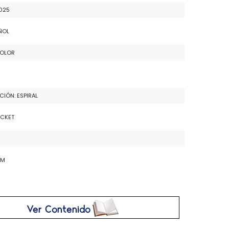
2025
ÑOL
COLOR
IÓN: ESPIRAL
OCKET
CM