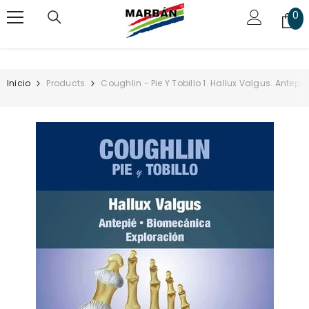
SALTAR AL CONTENIDO
0
0
art
Inicio
Products
Coughlin - Pie Y Tobillo 1. Hallux Valgus. Antep