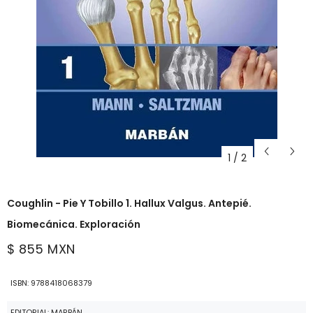
1
/
2
Coughlin - Pie Y Tobillo 1. Hallux Valgus. Antepié.
Biomecánica. Exploración
$ 855 MXN
ISBN: 9788418068379
EDITORIAL: MARBÁN