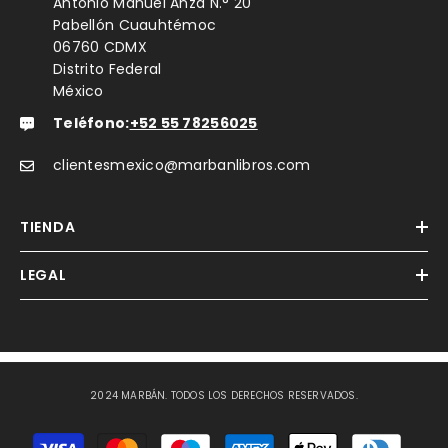
Antonio Manuel Anza N.° 20
Pabellón Cuauhtémoc
06760 CDMX
Distrito Federal
México
Teléfono:
+52 55 78256025
clientesmexico@marbanlibros.com
TIENDA
LEGAL
2024 MARBÁN. TODOS LOS DERECHOS RESERVADOS.
Métodos