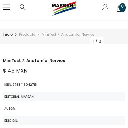
SALTAR AL CONTENIDO
0
0
art
Inicio
Products
MiniTest 7. Anatomía. Nervios
1
/
0
MiniTest 7. Anatomía. Nervios
$ 45 MXN
ISBN: 9788416042715
EDITORIAL: MARBÁN
AUTOR:
EDICIÓN: