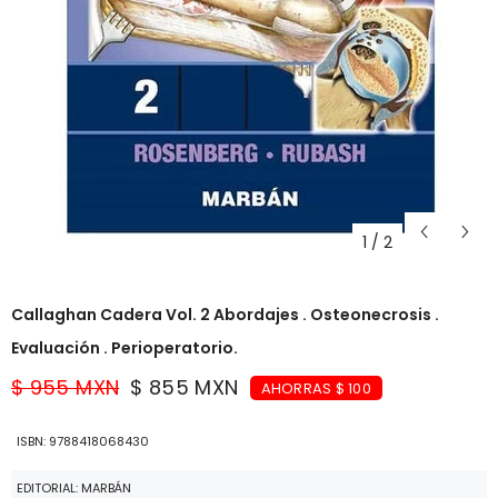
1
/
2
Callaghan Cadera Vol. 2 Abordajes . Osteonecrosis .
Evaluación . Perioperatorio.
$ 955 MXN
$ 855 MXN
AHORRAS $ 100
ISBN: 9788418068430
EDITORIAL: MARBÁN