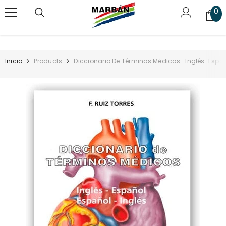
SALTAR AL CONTENIDO
0
0
art
Inicio
Products
Diccionario De Términos Médicos- Inglés-Españ