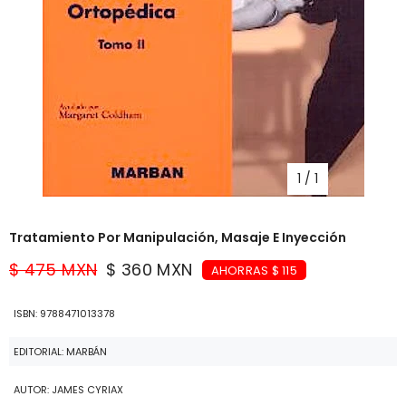
1
/
1
Tratamiento Por Manipulación, Masaje E Inyección
$ 475 MXN
$ 360 MXN
AHORRAS $ 115
ISBN: 9788471013378
EDITORIAL: MARBÁN
AUTOR: JAMES CYRIAX