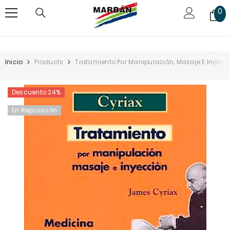
SALTAR AL CONTENIDO
0
0
art
Inicio
Products
Tratamiento Por Manipulación, Masaje E Inyecc
Descuento 24%
En Reposición