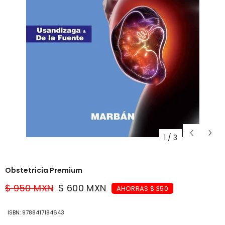
1
/
3
Obstetricia Premium
$ 950 MXN
$ 600 MXN
AHORRAS $ 350
ISBN: 9788417184643